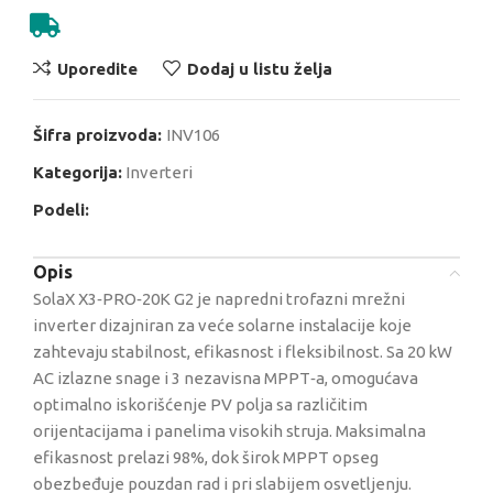
Uporedite
Dodaj u listu želja
Šifra proizvoda:
INV106
Kategorija:
Inverteri
Podeli:
Opis
SolaX X3‑PRO‑20K G2 je napredni trofazni mrežni
inverter dizajniran za veće solarne instalacije koje
zahtevaju stabilnost, efikasnost i fleksibilnost. Sa 20 kW
AC izlazne snage i 3 nezavisna MPPT‑a, omogućava
optimalno iskorišćenje PV polja sa različitim
orijentacijama i panelima visokih struja. Maksimalna
efikasnost prelazi 98%, dok širok MPPT opseg
obezbeđuje pouzdan rad i pri slabijem osvetljenju.