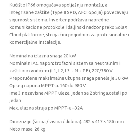
Kućište IP66 omogućava spoljašnju montažu, a
integrisane zaštite (Type II SPD, AFCI opcija) povećavaju
sigurnost sistema. Inverter podržava napredne
komunikacione protokole i daljinski nadzor preko SolaX
Cloud platforme, što ga čini pogodnim za profesionalne i
komercijalne instalacije.
Nominalna izlazna snaga 20 kW
Nominalni AC napon: trofazni sistem sa neutralnim i
zaštitnim vodičem (L1, L2, L3 + N + PE), 220/380 V
Preporučena maksimalna ukupna snaga panela je 30 kW
Opseg napona MPPT-a: 160 do 980 V
Ima 3 nezavisna MPPT ulaza, jedan sa 2 stringa,ostali po
jedan
Max. ulazna struja po MPPT-u –32A
Dimenzije (širina / visina / dubina): 482 × 417 × 186 mm
Neto masa: 26 kg