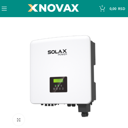
0
0,00
RSD
Click to enlarge