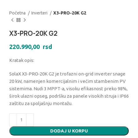
Početna
Inverteri
X3-PRO-20K G2
X3-PRO-20K G2
220.990,00
rsd
Kratak opis:
SolaX X3‑PRO‑20K G2 je trofazni on‑grid inverter snage
20 kW, namenjen komercijalnim i većim stambenim PV
sistemima. Nudi 3 MPPT‑a, visoku efikasnost preko 98%,
širok ulazni opseg, podršku za panele visokih struja i IP66
zaštitu za spoljašnju montažu.
DODAJ U KORPU