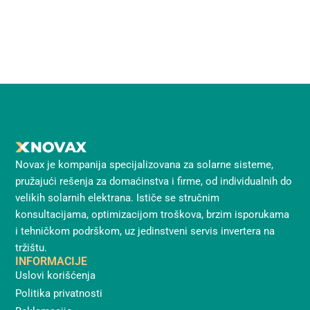
Novax je kompanija specijalizovana za solarne sisteme,
pružajući rešenja za domaćinstva i firme, od individualnih do
velikih solarnih elektrana. Ističe se stručnim
konsultacijama, optimizacijom troškova, brzim isporukama
i tehničkom podrškom, uz jedinstveni servis invertera na
tržištu.
INFORMACIJE
Uslovi korišćenja
Politika privatnosti