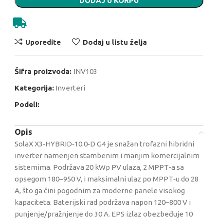
DODAJ U KORPU
Uporedite
Dodaj u listu želja
Šifra proizvoda:
INV103
Kategorija:
Inverteri
Podeli:
Opis
SolaX X3‑HYBRID‑10.0‑D G4 je snažan trofazni hibridni
inverter namenjen stambenim i manjim komercijalnim
sistemima. Podržava 20 kWp PV ulaza, 2 MPPT‑a sa
opsegom 180–950 V, i maksimalni ulaz po MPPT‑u do 28
A, što ga čini pogodnim za moderne panele visokog
kapaciteta. Baterijski rad podržava napon 120–800 V i
punjenje/pražnjenje do 30 A. EPS izlaz obezbeđuje 10