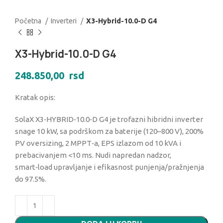
Početna
Inverteri
X3-Hybrid-10.0-D G4
X3-Hybrid-10.0-D G4
248.850,00
rsd
Kratak opis:
SolaX X3‑HYBRID‑10.0‑D G4 je trofazni hibridni inverter
snage 10 kW, sa podrškom za baterije (120–800 V), 200%
PV oversizing, 2 MPPT‑a, EPS izlazom od 10 kVA i
prebacivanjem <10 ms. Nudi napredan nadzor,
smart‑load upravljanje i efikasnost punjenja/pražnjenja
do 97.5%.