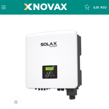
0
0,00
RSD
Click to enlarge