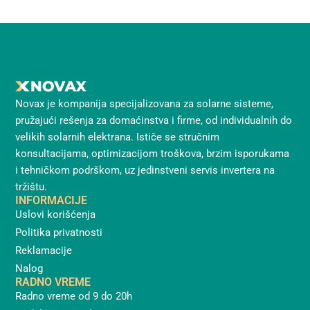
Novax je kompanija specijalizovana za solarne sisteme,
pružajući rešenja za domaćinstva i firme, od individualnih do
velikih solarnih elektrana. Ističe se stručnim
konsultacijama, optimizacijom troškova, brzim isporukama
i tehničkom podrškom, uz jedinstveni servis invertera na
tržištu.
INFORMACIJE
Uslovi korišćenja
Politika privatnosti
Reklamacije
Nalog
RADNO VREME
Radno vreme od 9 do 20h