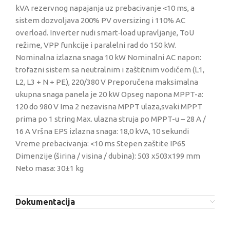
kVA rezervnog napajanja uz prebacivanje <10 ms, a
sistem dozvoljava 200% PV oversizing i 110% AC
overload. Inverter nudi smart‑load upravljanje, ToU
režime, VPP funkcije i paralelni rad do 150 kW.
Nominalna izlazna snaga 10 kW Nominalni AC napon:
trofazni sistem sa neutralnim i zaštitnim vodičem (L1,
L2, L3 + N + PE), 220/380 V Preporučena maksimalna
ukupna snaga panela je 20 kW Opseg napona MPPT-a:
120 do 980 V Ima 2 nezavisna MPPT ulaza,svaki MPPT
prima po 1 string Max. ulazna struja po MPPT-u – 28 A /
16 A Vršna EPS izlazna snaga: 18,0 kVA, 10 sekundi
Vreme prebacivanja: <10 ms Stepen zaštite IP65
Dimenzije (širina / visina / dubina): 503 x503x199 mm
Neto masa: 30±1 kg
Dokumentacija