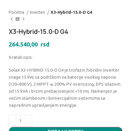
Početna
Inverteri
X3-Hybrid-15.0-D G4
X3-Hybrid-15.0-D G4
264.540,00
rsd
Kratak opis:
SolaX X3‑HYBRID‑15.0‑D G4 je trofazni hibridni inverter
snage 15 kW, sa podrškom za baterije visokog napona
(120–800 V), 2 MPPT‑a, 200% PV oversizing, EPS izlazom
od 15 kVA i brzim prebacivanjem <10 ms. Namenjen je
većim stambenim i komercijalnim sistemima sa
naprednim upravljanjem energije.