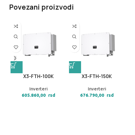
Povezani proizvodi
X3-FTH-100K
X3-FTH-150K
X
Inverteri
Inverteri
605.860,00
rsd
676.790,00
rsd