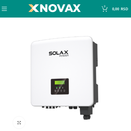
0
0,00
RSD
Click to enlarge