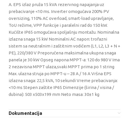
A. EPS izlaz pruža 15 kVA rezervnog napajanja uz
prebacivanje <10 ms. Inverter omogućava 200% PV
oversizing, 110% AC overload, smart‑load upravljanje,
ToU režime, VPP funkcije i paralelni rad do 150 kW.
Kućište IP65 omogućava spoljašnju montažu. Nominalna
izlazna snaga 15 kW Nominalni AC napon: trofazni
sistem sa neutralnim i zaštitnim vodičem (L1, L2, L3 + N +
PE), 220/380 V Preporučena maksimalna ukupna snaga
panela je 30 kW Opseg napona MPPT-a: 120 do 980 V Ima
2 nezavisna MPPT ulaza,svaki MPPT prima po 1 string
Max. ulazna struja po MPPT-u – 28 A / 16 A Vršna EPS
izlazna snaga: 22,5 kVA, 10 sekundi Vreme prebacivanja:
<10 ms Stepen zaštite IP65 Dimenzije (širina / visina /
dubina): 503 x503x199 mm Neto masa: 30±1 kg
Dokumentacija