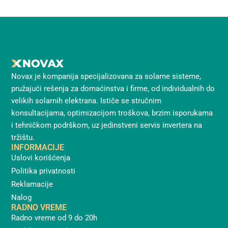
Novax je kompanija specijalizovana za solarne sisteme,
pružajući rešenja za domaćinstva i firme, od individualnih do
velikih solarnih elektrana. Ističe se stručnim
konsultacijama, optimizacijom troškova, brzim isporukama
i tehničkom podrškom, uz jedinstveni servis invertera na
tržištu.
INFORMACIJE
Uslovi korišćenja
Politika privatnosti
Reklamacije
Nalog
RADNO VREME
Radno vreme od 9 do 20h