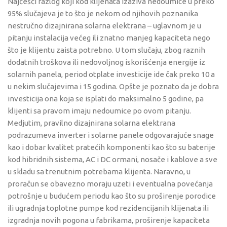
Najčešći razlog koji kod klijenata izaziva nedoumice u preko
95% slučajeva je to što je nekom od njihovih poznanika
nestručno dizajnirana solarna elektrana – uglavnom je u
pitanju instalacija većeg ili znatno manjeg kapaciteta nego
što je klijentu zaista potrebno. U tom slučaju, zbog raznih
dodatnih troškova ili nedovoljnog iskorišćenja energije iz
solarnih panela, period otplate investicije ide čak preko 10 a
u nekim slučajevima i 15 godina. Opšte je poznato da je dobra
investicija ona koja se isplati do maksimalno 5 godine, pa
klijenti sa pravom imaju nedoumice po ovom pitanju.
Medjutim, pravilno dizajnirana solarna elektrana
podrazumeva inverter i solarne panele odgovarajuće snage
kao i dobar kvalitet pratećih komponenti kao što su baterije
kod hibridnih sistema, AC i DC ormani, nosače i kablove a sve
u skladu sa trenutnim potrebama klijenta. Naravno, u
proračun se obavezno moraju uzeti i eventualna povećanja
potrošnje u budućem periodu kao što su proširenje porodice
ili ugradnja toplotne pumpe kod rezidencijanih klijenata ili
izgradnja novih pogona u fabrikama, proširenje kapaciteta