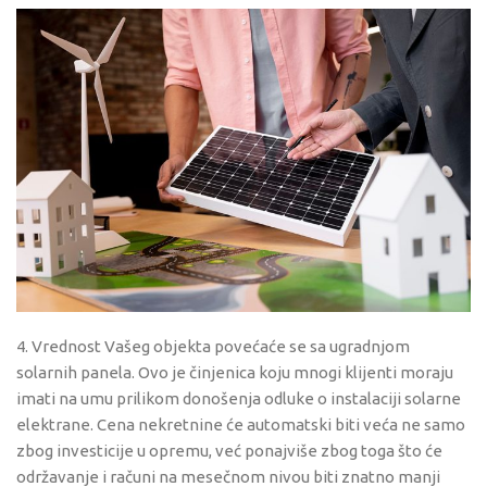
4. Vrednost Vašeg objekta povećaće se sa ugradnjom
solarnih panela. Ovo je činjenica koju mnogi klijenti moraju
imati na umu prilikom donošenja odluke o instalaciji solarne
elektrane. Cena nekretnine će automatski biti veća ne samo
zbog investicije u opremu, već ponajviše zbog toga što će
održavanje i računi na mesečnom nivou biti znatno manji