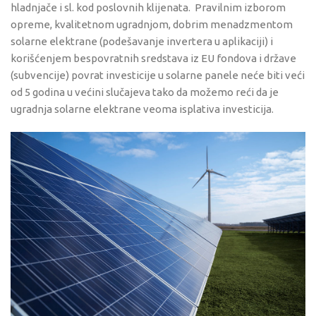
hladnjače i sl. kod poslovnih klijenata. Pravilnim izborom
opreme, kvalitetnom ugradnjom, dobrim menadzmentom
solarne elektrane (podešavanje invertera u aplikaciji) i
korišćenjem bespovratnih sredstava iz EU fondova i države
(subvencije) povrat investicije u solarne panele neće biti veći
od 5 godina u većini slučajeva tako da možemo reći da je
ugradnja solarne elektrane veoma isplativa investicija.