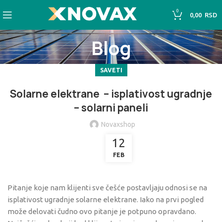
0
0,00
RSD
Blog
SAVETI
Solarne elektrane – isplativost ugradnje
– solarni paneli
Novaxshop
12
FEB
Pitanje koje nam klijenti sve češće postavljaju odnosi se na
isplativost ugradnje solarne elektrane. Iako na prvi pogled
može delovati čudno ovo pitanje je potpuno opravdano.