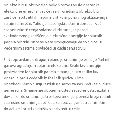
objekat biti funkcionalan neko vreme i posle nestanka
električne energije, već će i sami uredjaji u objektu biti
zaštićeni od velikih napona prilikom ponovnog uključivanja
struje sa mreže. Takodje, baterijski sistemi donose i veći
stepen iskorišćenja solarne elektrane jer pored
svakodnevnog korišćenja električne energije iz solarnih
panela hibridni sistemi Vam omogućavaju da to činite i u
večernjim satima povlačeći uskladištenu struju.
3. Neopravdano u drugom planu je smanjenje emisije štetnih
gasova ugradnjom solarne elektrane. Svaki kW energije
proizveden iz solarnih panela, smanjuje isto toliko kW
energije proizvedenih iz fosilnih goriva. Time
obezbedjujemo čistiji vazduh ne samo za nas veći i za buduće
generacije. Smanjenje oboljenja usled zagadjenosti vazduha
dovešće i do smanjenja troškova lečenja, poveća broja radnih
sati usled smanjenja potreba za bolovanjem pa samim tim i
do velike koristi za društvo i privredu u celini.