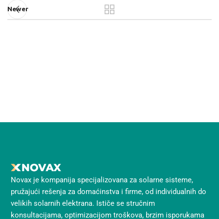
Newer
Novax je kompanija specijalizovana za solarne sisteme,
pružajući rešenja za domaćinstva i firme, od individualnih do
velikih solarnih elektrana. Ističe se stručnim
konsultacijama, optimizacijom troškova, brzim isporukama