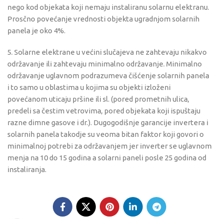
nego kod objekata koji nemaju instaliranu solarnu elektranu.
Prosčno povećanje vrednosti objekta ugradnjom solarnih
panela je oko 4%.
5. Solarne elektrane u većini slučajeva ne zahtevaju nikakvo
održavanje ili zahtevaju minimalno održavanje. Minimalno
održavanje uglavnom podrazumeva čišćenje solarnih panela
i to samo u oblastima u kojima su objekti izloženi
povećanom uticaju pršine ili sl. (pored prometnih ulica,
predeli sa čestim vetrovima, pored objekata koji ispuštaju
razne dimne gasove i dr.). Dugogodišnje garancije invertera i
solarnih panela takodje su veoma bitan faktor koji govori o
minimalnoj potrebi za održavanjem jer inverter se uglavnom
menja na 10 do 15 godina a solarni paneli posle 25 godina od
instaliranja.