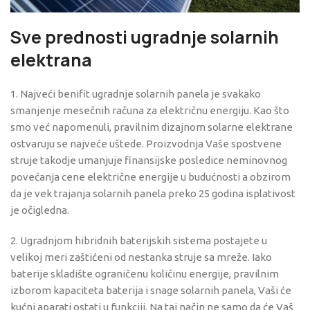
Sve prednosti ugradnje solarnih
elektrana
1. Najveći benifit ugradnje solarnih panela je svakako
smanjenje mesečnih računa za električnu energiju. Kao što
smo već napomenuli, pravilnim dizajnom solarne elektrane
ostvaruju se najveće uštede. Proizvodnja Vaše spostvene
struje takodje umanjuje finansijske posledice neminovnog
povećanja cene električne energije u budućnosti a obzirom
da je vek trajanja solarnih panela preko 25 godina isplativost
je očigledna.
2. Ugradnjom hibridnih baterijskih sistema postajete u
velikoj meri zaštićeni od nestanka struje sa mreže. Iako
baterije skladište ograničenu količinu energije, pravilnim
izborom kapaciteta baterija i snage solarnih panela, Vaši će
kućni aparati ostati u funkciji. Na taj način ne samo da će Vaš