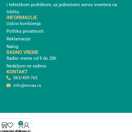
i tehničkom podrškom, uz jedinstveni servis invertera na
tržištu.
INFORMACIJE
Uslovi korišćenja
Politika privatnosti
Reklamacije
Nalog
RADNO VREME
Radno vreme od 9 do 20h
Nedeljom ne radimo
KONTAKT
063/409-765
info@novax.rs
0
odavnica
Lista želja
Korpa
Moj nalog