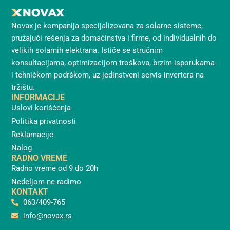
Novax je kompanija specijalizovana za solarne sisteme,
pružajući rešenja za domaćinstva i firme, od individualnih do
velikih solarnih elektrana. Ističe se stručnim
konsultacijama, optimizacijom troškova, brzim isporukama
i tehničkom podrškom, uz jedinstveni servis invertera na
tržištu.
INFORMACIJE
Uslovi korišćenja
Politika privatnosti
Reklamacije
Nalog
RADNO VREME
Radno vreme od 9 do 20h
Nedeljom ne radimo
KONTAKT
063/409-765
info@novax.rs