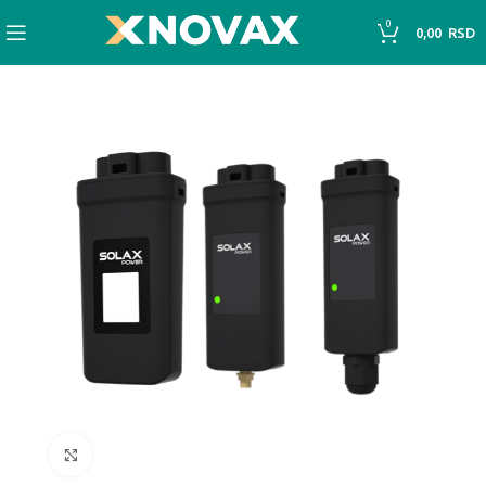
0
0,00
RSD
Click to enlarge