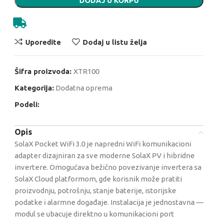
DODAJ U KORPU
Uporedite
Dodaj u listu želja
Šifra proizvoda:
XTR100
Kategorija:
Dodatna oprema
Podeli:
Opis
SolaX Pocket WiFi 3.0 je napredni WiFi komunikacioni
adapter dizajniran za sve moderne SolaX PV i hibridne
invertere. Omogućava bežično povezivanje invertera sa
SolaX Cloud platformom, gde korisnik može pratiti
proizvodnju, potrošnju, stanje baterije, istorijske
podatke i alarmne događaje. Instalacija je jednostavna —
modul se ubacuje direktno u komunikacioni port