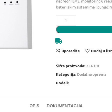
napredni EMS, monitoring u realn
baterijskim sistemima i punjači
Uporedite
Dodaj u list
Šifra proizvoda:
XTR101
Kategorija:
Dodatna oprema
Podeli:
OPIS
DOKUMENTACIJA