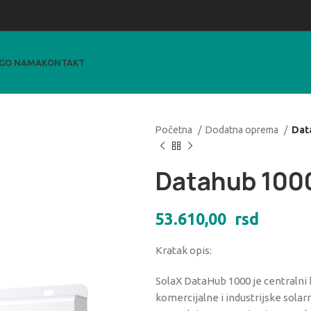
G
O NAMA
KONTAKT
Početna
Dodatna oprema
Dat
Datahub 100
53.610,00
rsd
Kratak opis:
SolaX DataHub 1000 je centralni 
komercijalne i industrijske sola