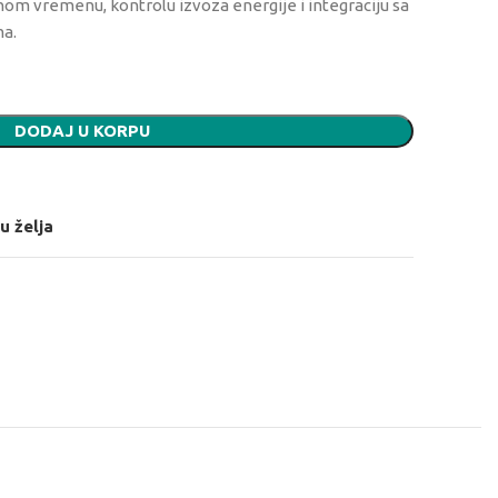
om vremenu, kontrolu izvoza energije i integraciju sa
ma.
DODAJ U KORPU
u želja