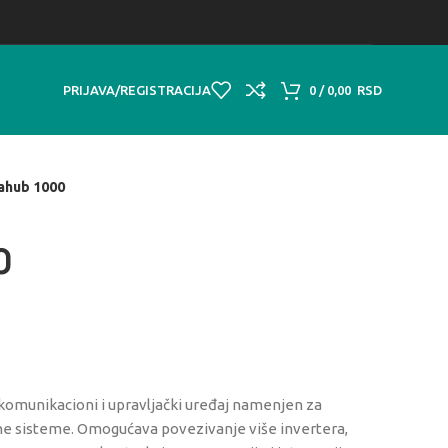
PRIJAVA/REGISTRACIJA
0
/
0,00
RSD
ahub 1000
0
komunikacioni i upravljački uređaj namenjen za
rne sisteme. Omogućava povezivanje više invertera,