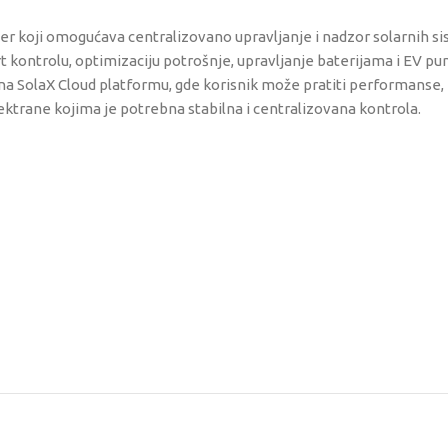
er koji omogućava centralizovano upravljanje i nadzor solarnih s
ontrolu, optimizaciju potrošnje, upravljanje baterijama i EV pun
na SolaX Cloud platformu, gde korisnik može pratiti performanse, 
ektrane kojima je potrebna stabilna i centralizovana kontrola.