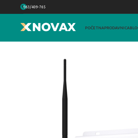
063/409-765
POČETNA
PRODAVNICA
BLO