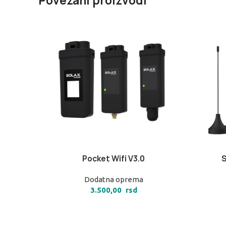
Povezani proizvodi
Pocket Wifi V3.0
S
DODAJ U KORPU
DODAJ U
Dodatna oprema
3.500,00
rsd