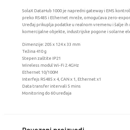
SolaX DataHub 1000 je napredni gateway i EMS kontrol
preko RS485 i Ethernet mreže, omogućava zero‑export k
Uređaj prikuplja podatke u realnom vremenu i šalje ih 
komercijalne objekte, industrijske pogone i solarne el
Dimenzije: 205 x 124 x 33 mm
Težina 410 g
Stepen zaštite IP21
Wireless modul Wi-Fi 2.4GHz
Ethernet 10/100M
Interfejs RS485 x 4, CAN x 1, Ethernet x1
Data transfer intervali 5 mins
Monitoring do 60 uređaja