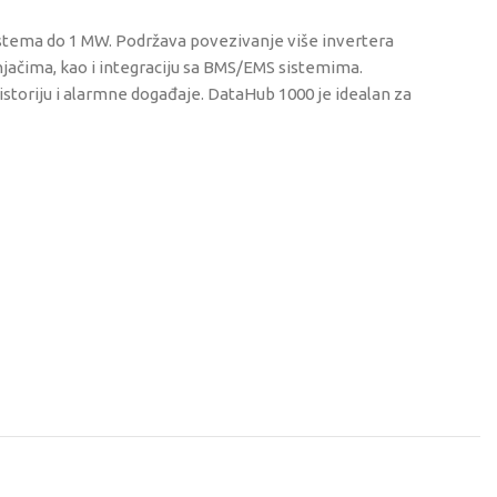
istema do 1 MW. Podržava povezivanje više invertera
jačima, kao i integraciju sa BMS/EMS sistemima.
istoriju i alarmne događaje. DataHub 1000 je idealan za