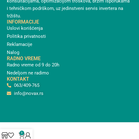
konsultacijama, optimizacijom troškova, brzim isporukama
i tehničkom podrškom, uz jedinstveni servis invertera na
tržištu.
INFORMACIJE
Uslovi korišćenja
Politika privatnosti
Reklamacije
Nalog
RADNO VREME
Radno vreme od 9 do 20h
Nedeljom ne radimo
KONTAKT
063/409-765
info@novax.rs
0