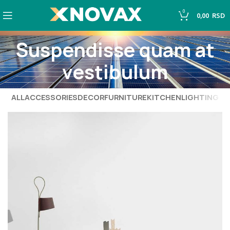
0
0,00
RSD
Suspendisse quam at
vestibulum
ALL
ACCESSORIES
DECOR
FURNITURE
KITCHEN
LIGHTING