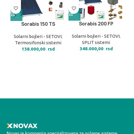
Sorabis 200 FP
Sorabis 150 TS
Solarni bojleri - SETOVI
,
So
Solarni bojleri - SETOVI
,
SPLIT sistemi
Termosifonski sistemi
348.000,00
rsd
138.000,00
rsd
Novax je kompanija specijalizovana za solarne sisteme,