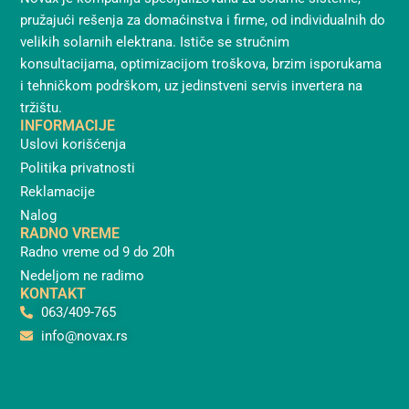
pružajući rešenja za domaćinstva i firme, od individualnih do
velikih solarnih elektrana. Ističe se stručnim
konsultacijama, optimizacijom troškova, brzim isporukama
i tehničkom podrškom, uz jedinstveni servis invertera na
tržištu.
INFORMACIJE
Uslovi korišćenja
Politika privatnosti
Reklamacije
Nalog
RADNO VREME
Radno vreme od 9 do 20h
Nedeljom ne radimo
KONTAKT
063/409-765
info@novax.rs