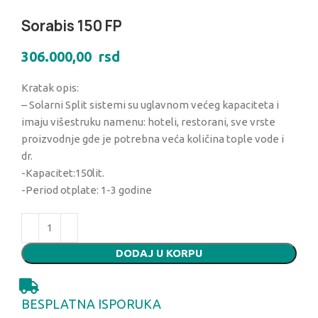
Sorabis 150 FP
306.000,00
rsd
Kratak opis:
– Solarni Split sistemi su uglavnom većeg kapaciteta i
imaju višestruku namenu: hoteli, restorani, sve vrste
proizvodnje gde je potrebna veća količina tople vode i
dr.
-Kapacitet:150lit.
-Period otplate: 1-3 godine
DODAJ U KORPU
BESPLATNA ISPORUKA