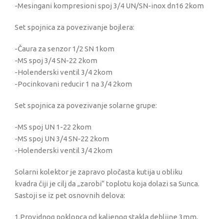
-Mesingani kompresioni spoj 3/4 UN/SN-inox dn16 2kom
Set spojnica za povezivanje bojlera:
-Čaura za senzor 1/2 SN 1kom
-MS spoj 3/4 SN-22 2kom
-Holenderski ventil 3/4 2kom
-Pocinkovani reducir 1 na 3/4 2kom
Set spojnica za povezivanje solarne grupe:
-MS spoj UN 1-22 2kom
-MS spoj UN 3/4 SN-22 2kom
-Holenderski ventil 3/4 2kom
Solarni kolektor je zapravo pločasta kutija u obliku
kvadra čiji je cilj da „zarobi“ toplotu koja dolazi sa Sunca.
Sastoji se iz pet osnovnih delova:
1.Providnog poklopca od kaljenog stakla debljine 3mm,