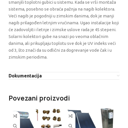
smanjili toplotni gubici u sistemu. Kada se vrši montaža
sistema, posebno se obraća pažnja na nagib kolektora.
Veći nagib je pogodniji u zimskim danima, dok je manji
nagib prilagođen letnjim vrućinama. Ugao instalacije koji
će zadovoljiti i letnje i zimske uslove rada je 45 stepeni.
Solarni kolektori gube na snazi po veoma oblačnim
danima, ali prikupljaju toplotu sve dok je UV indeks veći
od 3, što znači da su odlični za dogrevanje vode čak i u
zimskim periodima.
Dokumentacija
Povezani proizvodi