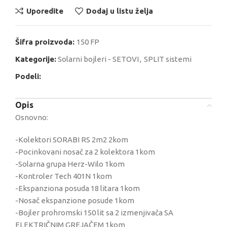
Uporedite
Dodaj u listu želja
Šifra proizvoda:
150 FP
Kategorije:
Solarni bojleri - SETOVI
,
SPLIT sistemi
Podeli:
Opis
Osnovno:
-Kolektori SORABI RS 2m2 2kom
-Pocinkovani nosač za 2 kolektora 1kom
-Solarna grupa Herz-Wilo 1kom
-Kontroler Tech 401N 1kom
-Ekspanziona posuda 18 litara 1kom
-Nosač ekspanzione posude 1kom
-Bojler prohromski 150 lit sa 2 izmenjivača SA
ELEKTRIČNIM GREJAČEM 1kom