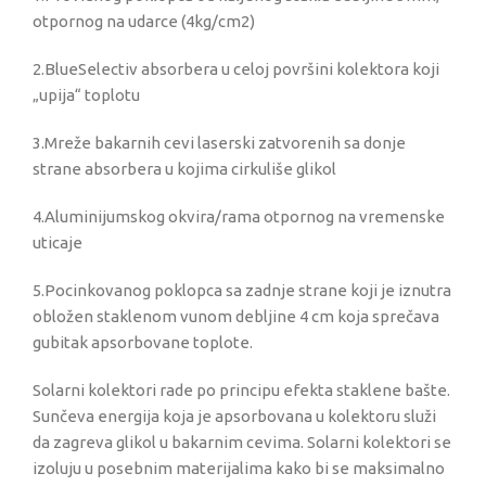
otpornog na udarce (4kg/cm2)
2.BlueSelectiv absorbera u celoj površini kolektora koji
„upija“ toplotu
3.Mreže bakarnih cevi laserski zatvorenih sa donje
strane absorbera u kojima cirkuliše glikol
4.Aluminijumskog okvira/rama otpornog na vremenske
uticaje
5.Pocinkovanog poklopca sa zadnje strane koji je iznutra
obložen staklenom vunom debljine 4 cm koja sprečava
gubitak apsorbovane toplote.
Solarni kolektori rade po principu efekta staklene bašte.
Sunčeva energija koja je apsorbovana u kolektoru služi
da zagreva glikol u bakarnim cevima. Solarni kolektori se
izoluju u posebnim materijalima kako bi se maksimalno