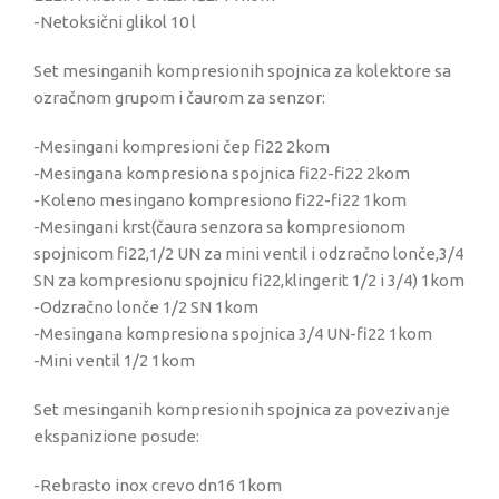
-Netoksični glikol 10 l
Set mesinganih kompresionih spojnica za kolektore sa
ozračnom grupom i čaurom za senzor:
-Mesingani kompresioni čep fi22 2kom
-Mesingana kompresiona spojnica fi22-fi22 2kom
-Koleno mesingano kompresiono fi22-fi22 1kom
-Mesingani krst(čaura senzora sa kompresionom
spojnicom fi22,1/2 UN za mini ventil i odzračno lonče,3/4
SN za kompresionu spojnicu fi22,klingerit 1/2 i 3/4) 1kom
-Odzračno lonče 1/2 SN 1kom
-Mesingana kompresiona spojnica 3/4 UN-fi22 1kom
-Mini ventil 1/2 1kom
Set mesinganih kompresionih spojnica za povezivanje
ekspanizione posude:
-Rebrasto inox crevo dn16 1kom