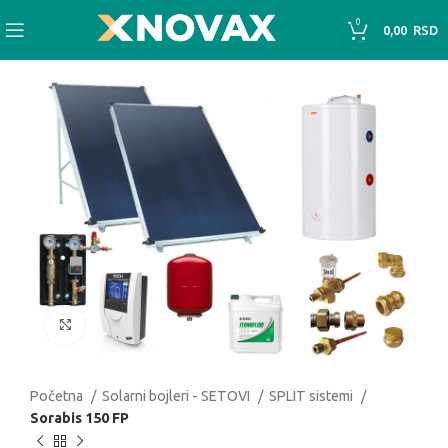
0
0,00
RSD
Click to enlarge
Početna
Solarni bojleri - SETOVI
SPLIT sistemi
Sorabis 150 FP