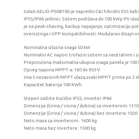
SolaX AELIO‑P50B100 je napredni C&I hibridni ESS kabin
IP55/IP66 jedinici. Sistem podržava do 100 kWp PV ul
je za peak‑shaving, backup napajanje, optimizaciju po
oversizinga i VPP kompatibilnosti. Modularan dizajn 
Nominalna izlazna snaga 50 kW
Nominalni AC napon: trofazni sistem sa neutralnim i za
Preporučena maksimalna ukupna snaga panela je 100
Opseg napona MPPT-a: 160 do 950 V
Ima 5 nezavisnih MPPT ulaza,svaki MPPT prima po 2 s
Kapacitet baterija 100 KWh
Stepen zaštite Kućište IP55, Inverter IP66
Dimenzije (širina / visina / dubina) sa inverterom: 13
Dimenzije (širina / visina / dubina) bez invertera: 102
Neto masa sa inverterom : 1600 kg
Neto masa bez invertera : 1500 kg