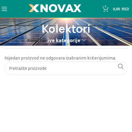
0
0,00
RSD
Kolektori
Početna
Kolektori
Sve kategorije
Nijedan proizvod ne odgovara izabranim kriterijumima.