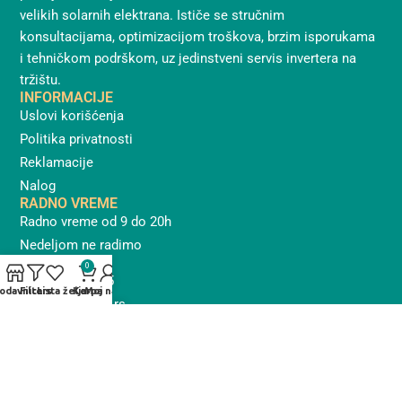
velikih solarnih elektrana. Ističe se stručnim
konsultacijama, optimizacijom troškova, brzim isporukama
i tehničkom podrškom, uz jedinstveni servis invertera na
tržištu.
INFORMACIJE
Uslovi korišćenja
Politika privatnosti
Reklamacije
Nalog
RADNO VREME
Radno vreme od 9 do 20h
Nedeljom ne radimo
KONTAKT
0
063/409-765
odavnica
Filters
Lista želja
Korpa
Moj nalog
info@novax.rs